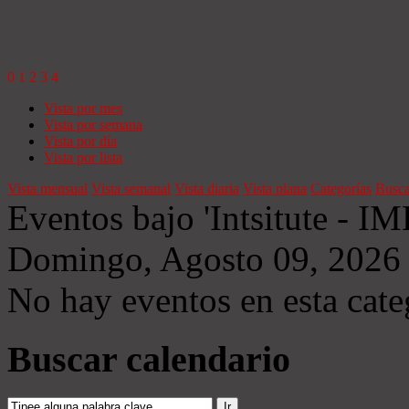
0
1
2
3
4
Vista por mes
Vista por semana
Vista por día
Vista por lista
Vista mensual
Vista semanal
Vista diaria
Vista plana
Categorías
Busca
Eventos bajo 'Intsitute - IM
Domingo, Agosto 09, 2026
No hay eventos en esta cate
Buscar calendario