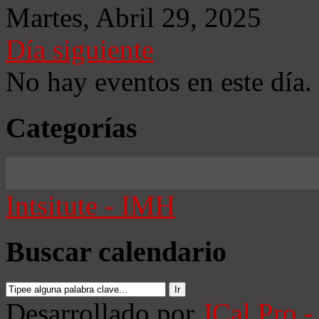
Martes, Abril 29, 2025
Día siguiente
No hay eventos en este día.
Categorías
Intsitute - IMH
Buscar calendario
Desarrollado por
JCal Pro -