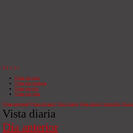
0
1
2
3
4
Vista por mes
Vista por semana
Vista por día
Vista por lista
Vista mensual
Vista semanal
Vista diaria
Vista plana
Categorías
Busca
Vista diaria
Día anterior